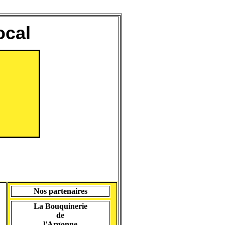
ocal
Nos partenaires
La Bouquinerie
de
l'Argonne