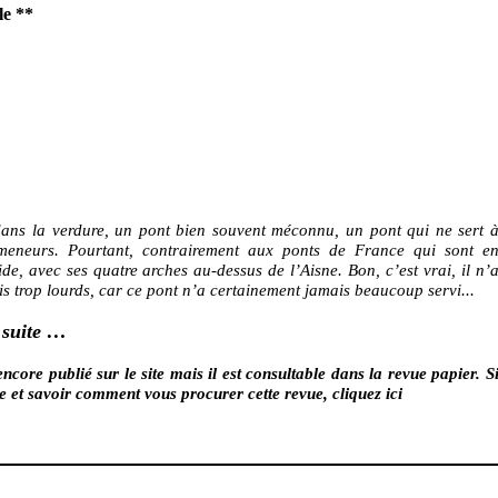
le
**
ans la verdure, un pont bien souvent méconnu, un pont qui ne sert 
meneurs. Pourtant, contrairement aux ponts de France qui sont e
lide, avec ses quatre arches au-dessus de l’Aisne. Bon, c’est vrai, il n’
s trop lourds, car ce pont n’a certainement jamais beaucoup servi...
 suite …
encore publié sur le site mais il est consultable dans la revue papier. S
te et savoir comment vous procurer cette revue,
cliquez ici