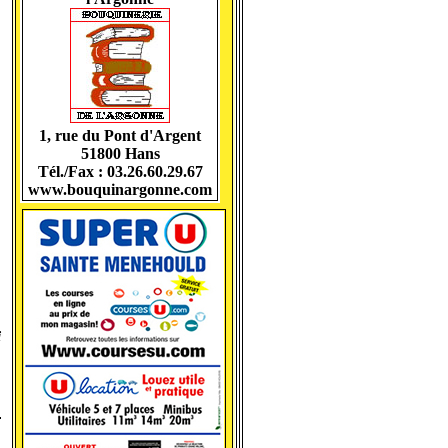
1, rue du Pont d'Argent
51800 Hans
Tél./Fax : 03.26.60.29.67
www.bouquinargonne.com
à
n
a
i