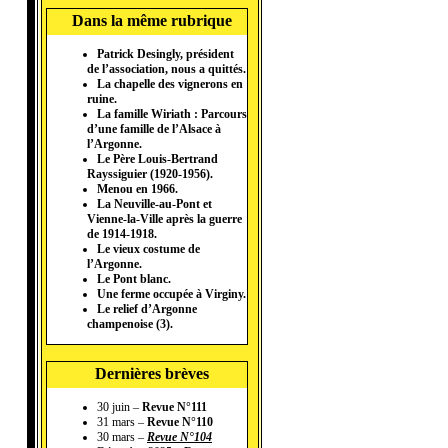
Dans la même rubrique
Patrick Desingly, président
de l’association, nous a quittés.
La chapelle des vignerons en
ruine.
La famille Wiriath : Parcours
d’une famille de l’Alsace à
l’Argonne.
Le Père Louis-Bertrand
Rayssiguier (1920-1956).
Menou en 1966.
La Neuville-au-Pont et
Vienne-la-Ville après la guerre
de 1914-1918.
Le vieux costume de
l’Argonne.
Le Pont blanc.
Une ferme occupée à Virginy.
Le relief d’Argonne
champenoise (3).
Dernières brèves
30 juin –
Revue N°111
31 mars –
Revue N°110
30 mars –
Revue N°104