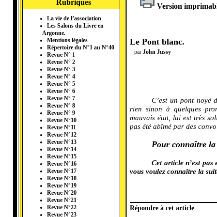
Rubriques
Version imprimab
La vie de l’association
Les Salons du Livre en
Argonne.
Le Pont blanc.
Mentions légales
Répertoire du N°1 au N°40
par
John Jussy
Revue N° 1
Revue N° 2
Revue N° 3
Revue N° 4
Revue N° 5
Revue N° 6
Revue N° 7
C’est un pont noyé d
Revue N° 8
rien sinon à quelques pro
Revue N° 9
mauvais état, lui est très so
Revue N°10
pas été abîmé par des convoi
Revue N°11
Revue N°12
Revue N°13
Pour connaître la
Revue N°14
Revue N°15
Cet article n’est pas 
Revue N°16
vous voulez connaître la sui
Revue N°17
Revue N°18
Revue N°19
Revue N°20
Revue N°21
Répondre à cet article
Revue N°22
Revue N°23