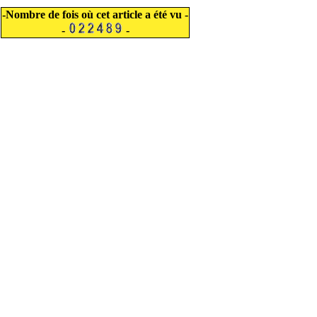
-Nombre de fois où cet article a été vu -
-
-