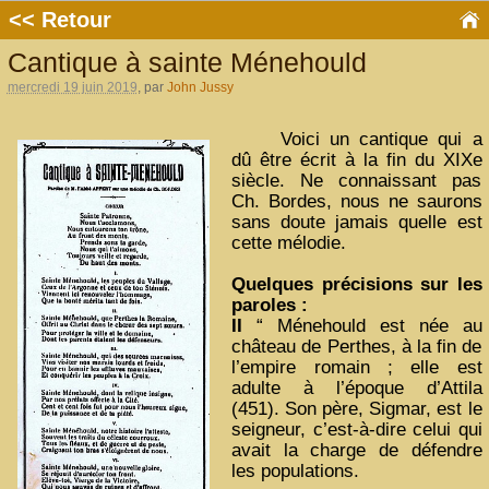
<< Retour
Cantique à sainte Ménehould
mercredi 19 juin 2019
, par
John Jussy
Voici un cantique qui a
dû être écrit à la fin du XIXe
siècle. Ne connaissant pas
Ch. Bordes, nous ne saurons
sans doute jamais quelle est
cette mélodie.
Quelques précisions sur les
paroles :
II
“ Ménehould est née au
château de Perthes, à la fin de
l’empire romain ; elle est
adulte à l’époque d’Attila
(451). Son père, Sigmar, est le
seigneur, c’est-à-dire celui qui
avait la charge de défendre
les populations.