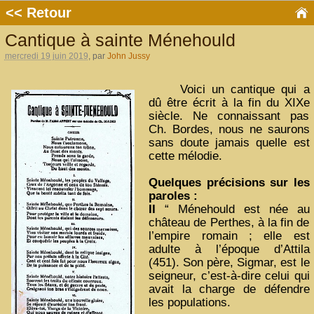
<< Retour
Cantique à sainte Ménehould
mercredi 19 juin 2019
, par
John Jussy
Voici un cantique qui a
dû être écrit à la fin du XIXe
siècle. Ne connaissant pas
Ch. Bordes, nous ne saurons
sans doute jamais quelle est
cette mélodie.
Quelques précisions sur les
paroles :
II
“ Ménehould est née au
château de Perthes, à la fin de
l’empire romain ; elle est
adulte à l’époque d’Attila
(451). Son père, Sigmar, est le
seigneur, c’est-à-dire celui qui
avait la charge de défendre
les populations.