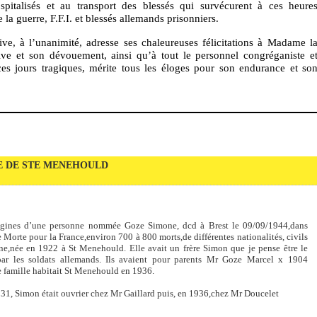
ospitalisés et au transport des blessés qui survécurent à ces heure
e la guerre, F.F.I. et blessés allemands prisonniers.
e, à l’unanimité, adresse ses chaleureuses félicitations à Madame l
tive et son dévouement, ainsi qu’à tout le personnel congréganiste e
 ces jours tragiques, mérite tous les éloges pour son endurance et so
LE DE STE MENEHOULD
 origines d’une personne nommée Goze Simone, dcd à Brest le 09/09/1944,dans
e Morte pour la France,environ 700 à 800 morts,de différentes nationalités, civils
ne,née en 1922 à St Menehould. Elle avait un frère Simon que je pense être le
ar les soldats allemands. Ils avaient pour parents Mr Goze Marcel x 1904
famille habitait St Menehould en 1936.
931, Simon était ouvrier chez Mr Gaillard puis, en 1936,chez Mr Doucelet