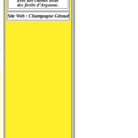
s
Site Web :
Champagne Giraud
a
t
n