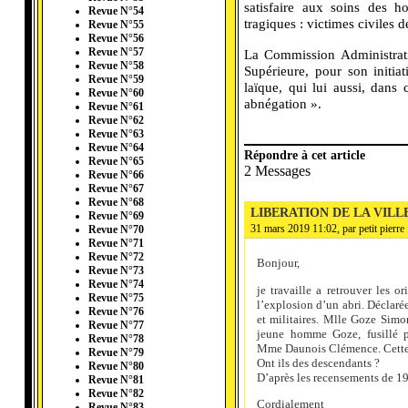
satisfaire aux soins des h
Revue N°54
tragiques : victimes civiles d
Revue N°55
Revue N°56
Revue N°57
La Commission Administrativ
Revue N°58
Supérieure, pour son initia
Revue N°59
laïque, qui lui aussi, dans
Revue N°60
abnégation ».
Revue N°61
Revue N°62
Revue N°63
Revue N°64
Répondre à cet article
Revue N°65
2 Messages
Revue N°66
Revue N°67
Revue N°68
LIBERATION DE LA VIL
Revue N°69
31 mars 2019 11:02, par
petit pierre
Revue N°70
Revue N°71
Revue N°72
Bonjour,
Revue N°73
Revue N°74
je travaille a retrouver les
Revue N°75
l’explosion d’un abri. Déclaré
Revue N°76
et militaires. Mlle Goze Simo
Revue N°77
jeune homme Goze, fusillé p
Revue N°78
Mme Daunois Clémence. Cette 
Revue N°79
Ont ils des descendants ?
Revue N°80
D’après les recensements de 1
Revue N°81
Revue N°82
Cordialement
Revue N°83