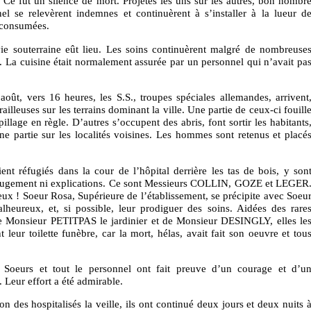
 Ce fut un silence de mort. Projetés les uns sur les autres, bon nombr
nel se relevèrent indemnes et continuèrent à s’installer à la lueur d
e consumées.
vie souterraine eût lieu. Les soins continuèrent malgré de nombreuse
és. La cuisine était normalement assurée par un personnel qui n’avait pa
oût, vers 16 heures, les S.S., troupes spéciales allemandes, arrivent
itrailleuses sur les terrains dominant la ville. Une partie de ceux-ci fouill
pillage en règle. D’autres s’occupent des abris, font sortir les habitants
 une partie sur les localités voisines. Les hommes sont retenus et placé
ient réfugiés dans la cour de l’hôpital derrière les tas de bois, y son
ns jugement ni explications. Ce sont Messieurs COLLIN, GOZE et LEGER
x ! Soeur Rosa, Supérieure de l’établissement, se précipite avec Soeu
heureux, et, si possible, leur prodiguer des soins. Aidées des rare
de Monsieur PETITPAS le jardinier et de Monsieur DESINGLY, elles le
t leur toilette funèbre, car la mort, hélas, avait fait son oeuvre et tou
 Soeurs et tout le personnel ont fait preuve d’un courage et d’u
Leur effort a été admirable.
n des hospitalisés la veille, ils ont continué deux jours et deux nuits 