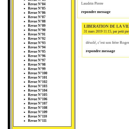
Laudrin Pierre
Revue N°84
Revue N°85
repondre message
Revue N°86
Revue N°87
Revue N°88
Revue N°89
LIBERATION DE LA V
Revue N°90
31 mars 2019 11:15, par
petit pie
Revue N°91
Revue N°92
désolé, c’est son frère Roge
Revue N°93
Revue N°94
repondre message
Revue N°95
Revue N°96
Revue N°97
Revue N°98
Revue N°99
Revue N°100
Revue N°101
Revue N°102
Revue N°103
Revue N°104
Revue N°105
Revue N°106
Revue N°107
Revue N°108
Revue N°109
Revue N°110
Revue N°111