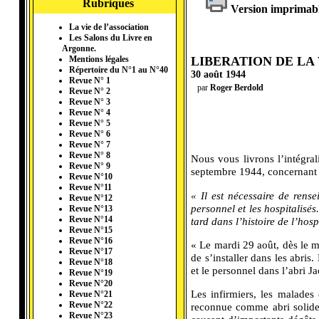
Rubriques
Version imprimab
La vie de l’association
Les Salons du Livre en
Argonne.
LIBERATION DE LA
Mentions légales
Répertoire du N°1 au N°40
30 août 1944
Revue N° 1
par
Roger Berdold
Revue N° 2
Revue N° 3
Revue N° 4
Revue N° 5
Revue N° 6
Revue N° 7
Revue N° 8
Nous vous livrons l’intégral
Revue N° 9
septembre 1944, concernant la
Revue N°10
Revue N°11
« Il est nécessaire de rens
Revue N°12
personnel et les hospitalisé
Revue N°13
Revue N°14
tard dans l’histoire de l’hosp
Revue N°15
Revue N°16
« Le mardi 29 août, dès le m
Revue N°17
de s’installer dans les abris.
Revue N°18
et le personnel dans l’abri J
Revue N°19
Revue N°20
Les infirmiers, les malades 
Revue N°21
Revue N°22
reconnue comme abri solide. 
Revue N°23