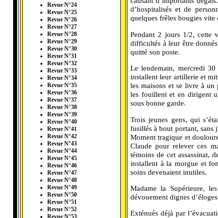
causant d’importants dégâts.
Revue N°24
d’hospitalisés et de person
Revue N°25
quelques frêles bougies vit
Revue N°26
Revue N°27
Pendant 2 jours 1/2, cette 
Revue N°28
Revue N°29
difficultés à leur être donn
Revue N°30
quitté son poste.
Revue N°31
Revue N°32
Le lendemain, mercredi 30 a
Revue N°33
installent leur artillerie et m
Revue N°34
les maisons et se livre à un 
Revue N°35
Revue N°36
les fouillent et en dirigent
Revue N°37
sous bonne garde.
Revue N°38
Revue N°39
Trois jeunes gens, qui s’éta
Revue N°40
fusillés à bout portant, sa
Revue N°41
Moment tragique et douloureu
Revue N°42
Revue N°43
Claude pour relever ces mal
Revue N°44
témoins de cet assassinat, 
Revue N°45
installent à la morgue et fon
Revue N°46
soins devenaient inutiles.
Revue N°47
Revue N°48
Madame la Supérieure, les
Revue N°49
Revue N°50
dévouement dignes d’éloges. 
Revue N°51
Revue N°52
Exténués déjà par l’évacuatio
Revue N°53