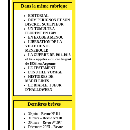
Dans la même rubrique
EDITORIAL
DOM PERIGNON ET SON
DISCRET SCULPTEUR
UN TUMULTE A
FLORENT EN 1789
EN EXODE A MENOU
LIBERATION DE LA
VILLE DE STE
MENEHOULD
LA GUERRE DE 1914-1918
et les « appelés » du contingent
de 1953, en Argonne
LE TESTAMENT
L’INUTILE VOYAGE
HISTOIRES DE
MADELEINES
LE DIABLE, TUEUR
D’HALLOWEEN
Dernières brèves
30 juin –
Revue N°111
31 mars –
Revue N°110
30 mars –
Revue N°104
Décembre 2025 –
Revue