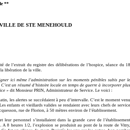
le
**
 VILLE DE STE MENEHOULD
ité de l’extrait du registre des délibérations de l’hospice, séance du 1
 libération de la ville.
eigner ici même l’administration sur les moments pénibles subis par l
s. C’est un résumé d’histoire locale en temps de guerre à incorporer plu
ice »
dit Monsieur PRIN, Administrateur de Service. Le voici :
atin, les alertes se succédaient à peu d’intervalle. C’est le moment ven
 Les enfants et vieillards valides se rendaient avec leurs chefs de servic
acquesson, rue de Florion, à 50 mètres environ de l’établissement.
et leur personnel s’installaient dans la grande cave de l’établissemen
A 8 heures 1/2, l’explosion se produisit au pont de la route de Vitry