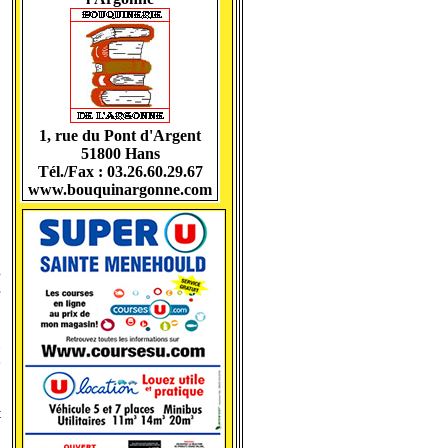
1, rue du Pont d'Argent
51800 Hans
Tél./Fax : 03.26.60.29.67
www.bouquinargonne.com
8
e
s
u
e
t
,