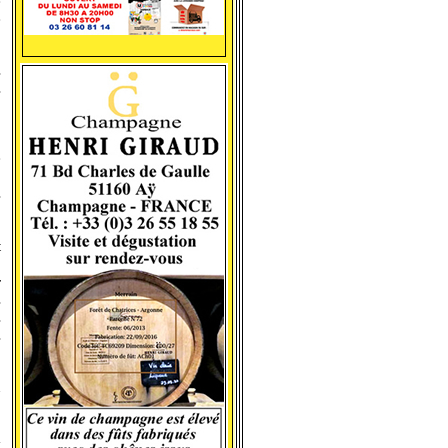
e
e
s
s
,
e
,
s
t
.
r
s
s
s
n
à