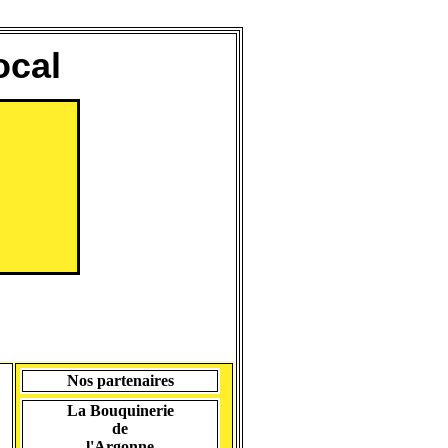
ocal
Nos partenaires
La Bouquinerie
de
l'Argonne