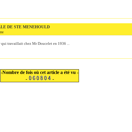
ILLE DE STE MENEHOULD
rre
r qui travaillait chez Mr Doucelet en 1936 ...
-Nombre de fois où cet article a été vu -
-
-