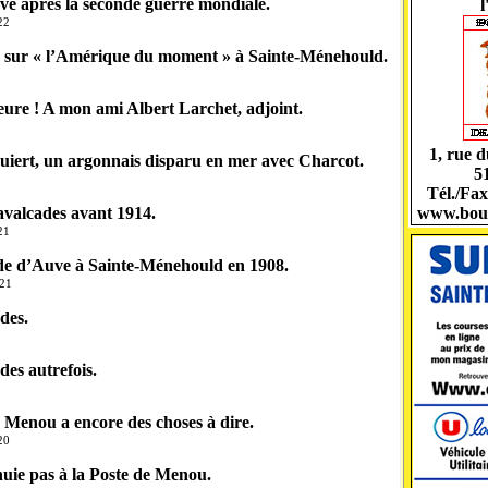
ve après la seconde guerre mondiale.
22
 sur « l’Amérique du moment » à Sainte-Ménehould.
heure ! A mon ami Albert Larchet, adjoint.
1, rue 
uiert, un argonnais disparu en mer avec Charcot.
5
Tél./Fax
valcades avant 1914.
www.bou
21
de d’Auve à Sainte-Ménehould en 1908.
021
des.
des autrefois.
 Menou a encore des choses à dire.
20
uie pas à la Poste de Menou.