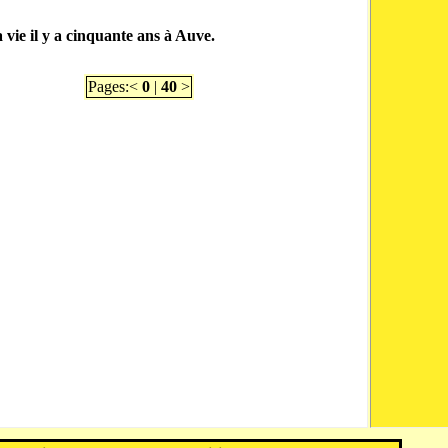
 vie il y a cinquante ans à Auve.
Pages:<
0
|
40
>