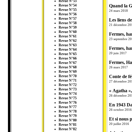
Revue N°53
Quand la G
Revue N°54
Revue N°55
24 mars 2018
Revue N°56
Revue N°57
Les liens d
Revue N°58
21 décembre 20
Revue N°59
Revue N°60
Fermes, ham
Revue N°61
23 septembre 2
Revue N°62
Revue N°63
Fermes, ham
Revue N°64
20 juin 2017
Revue N°65
Revue N°66
Fermes, Ham
Revue N°67
Revue N°68
26 mars 2017
Revue N°69
Conte de fé
Revue N°70
Revue N°71
27 décembre 20
Revue N°72
Revue N°73
« Agatha »,
Revue N°74
26 décembre 20
Revue N°75
Revue N°76
En 1943 Dac
Revue N°77
26 octobre 2016
Revue N°78
Revue N°79
Et si nous 
Revue N°80
20 juillet 2016
Revue N°81
Revue N°82