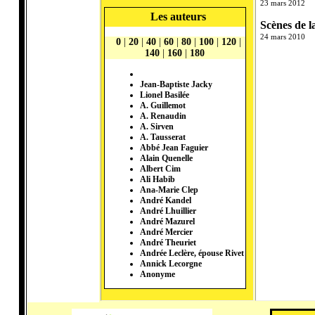
23 mars 2012
Les auteurs
Scènes de la
24 mars 2010
0
|
20
|
40
|
60
|
80
|
100
|
120
|
140
|
160
|
180
Jean-Baptiste Jacky
Lionel Basilée
A. Guillemot
A. Renaudin
A. Sirven
A. Tausserat
Abbé Jean Faguier
Alain Quenelle
Albert Cim
Ali Habib
Ana-Marie Clep
André Kandel
André Lhuillier
André Mazurel
André Mercier
André Theuriet
Andrée Leclère, épouse Rivet
Annick Lecorgne
Anonyme