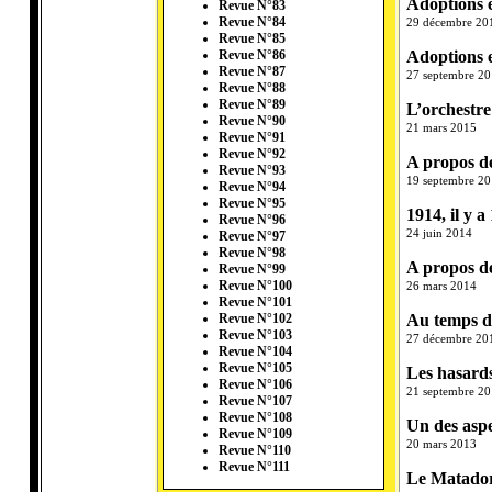
Adoptions e
Revue N°83
Revue N°84
29 décembre 20
Revue N°85
Adoptions e
Revue N°86
Revue N°87
27 septembre 2
Revue N°88
Revue N°89
L’orchestre
Revue N°90
21 mars 2015
Revue N°91
Revue N°92
A propos de
Revue N°93
19 septembre 2
Revue N°94
Revue N°95
1914, il y 
Revue N°96
24 juin 2014
Revue N°97
Revue N°98
A propos de
Revue N°99
Revue N°100
26 mars 2014
Revue N°101
Au temps de
Revue N°102
Revue N°103
27 décembre 20
Revue N°104
Revue N°105
Les hasards
Revue N°106
21 septembre 2
Revue N°107
Revue N°108
Un des aspec
Revue N°109
20 mars 2013
Revue N°110
Revue N°111
Le Matador,