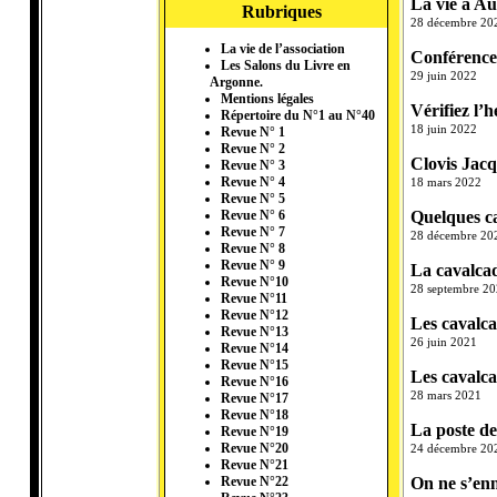
La vie à Au
Rubriques
28 décembre 20
La vie de l’association
Conférence
Les Salons du Livre en
29 juin 2022
Argonne.
Mentions légales
Vérifiez l’
Répertoire du N°1 au N°40
18 juin 2022
Revue N° 1
Revue N° 2
Clovis Jacq
Revue N° 3
Revue N° 4
18 mars 2022
Revue N° 5
Quelques ca
Revue N° 6
Revue N° 7
28 décembre 20
Revue N° 8
Revue N° 9
La cavalca
Revue N°10
28 septembre 2
Revue N°11
Revue N°12
Les cavalca
Revue N°13
26 juin 2021
Revue N°14
Revue N°15
Les cavalca
Revue N°16
28 mars 2021
Revue N°17
Revue N°18
La poste de
Revue N°19
Revue N°20
24 décembre 20
Revue N°21
On ne s’enn
Revue N°22