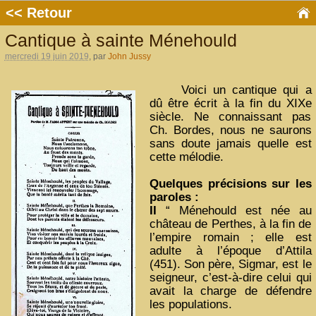
<< Retour
Cantique à sainte Ménehould
mercredi 19 juin 2019
, par
John Jussy
Voici un cantique qui a
dû être écrit à la fin du XIXe
siècle. Ne connaissant pas
Ch. Bordes, nous ne saurons
sans doute jamais quelle est
cette mélodie.
Quelques précisions sur les
paroles :
II
“ Ménehould est née au
château de Perthes, à la fin de
l’empire romain ; elle est
adulte à l’époque d’Attila
(451). Son père, Sigmar, est le
seigneur, c’est-à-dire celui qui
avait la charge de défendre
les populations.