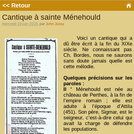
<< Retour
Cantique à sainte Ménehould
mercredi 19 juin 2019
, par
John Jussy
Voici un cantique qui a
dû être écrit à la fin du XIXe
siècle. Ne connaissant pas
Ch. Bordes, nous ne saurons
sans doute jamais quelle est
cette mélodie.
Quelques précisions sur les
paroles :
II
“ Ménehould est née au
château de Perthes, à la fin de
l’empire romain ; elle est
adulte à l’époque d’Attila
(451). Son père, Sigmar, est le
seigneur, c’est-à-dire celui qui
avait la charge de défendre
les populations.