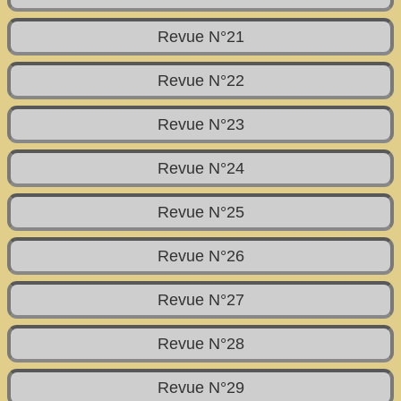
Revue N°21
Revue N°22
Revue N°23
Revue N°24
Revue N°25
Revue N°26
Revue N°27
Revue N°28
Revue N°29