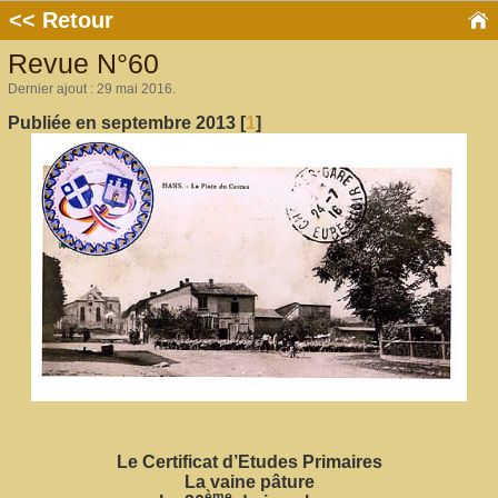
<< Retour
Revue N°60
Dernier ajout : 29 mai 2016.
Publiée en septembre 2013
[
1
]
Le Certificat d’Etudes Primaires
La vaine pâture
ème