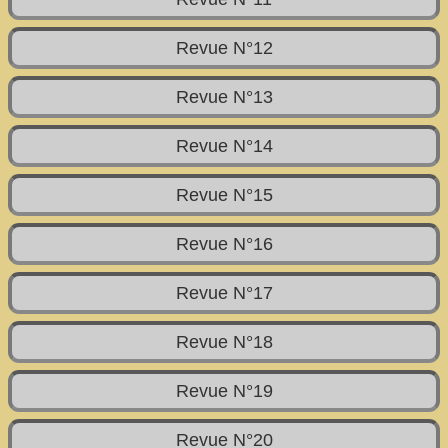
Revue N°12
Revue N°13
Revue N°14
Revue N°15
Revue N°16
Revue N°17
Revue N°18
Revue N°19
Revue N°20