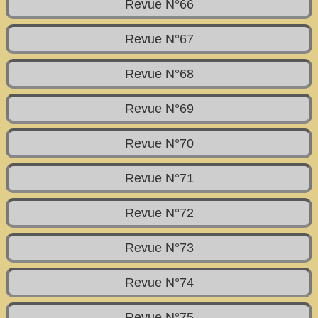
Revue N°66
Revue N°67
Revue N°68
Revue N°69
Revue N°70
Revue N°71
Revue N°72
Revue N°73
Revue N°74
Revue N°75