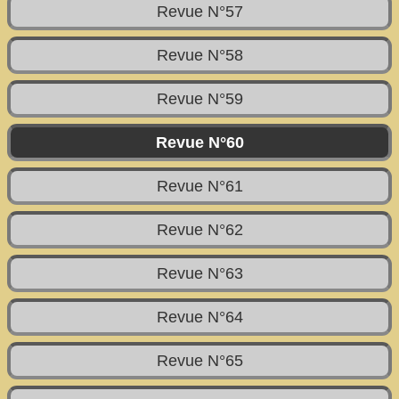
Revue N°57
Revue N°58
Revue N°59
Revue N°60
Revue N°61
Revue N°62
Revue N°63
Revue N°64
Revue N°65