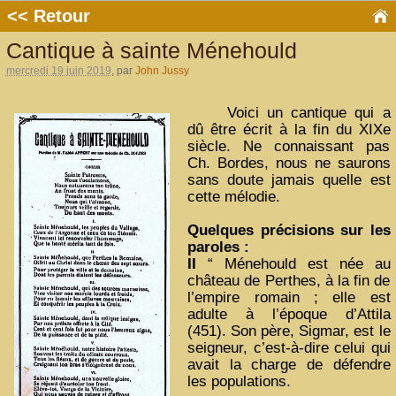
<< Retour
Cantique à sainte Ménehould
mercredi 19 juin 2019
, par
John Jussy
Voici un cantique qui a
dû être écrit à la fin du XIXe
siècle. Ne connaissant pas
Ch. Bordes, nous ne saurons
sans doute jamais quelle est
cette mélodie.
Quelques précisions sur les
paroles :
II
“ Ménehould est née au
château de Perthes, à la fin de
l’empire romain ; elle est
adulte à l’époque d’Attila
(451). Son père, Sigmar, est le
seigneur, c’est-à-dire celui qui
avait la charge de défendre
les populations.