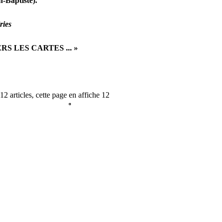
Baptiste).
ries
S LES CARTES ... »
12 articles, cette page en affiche 12