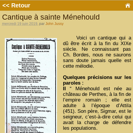
<< Retour
Cantique à sainte Ménehould
mercredi 19 juin 2019
, par
John Jussy
Voici un cantique qui a
dû être écrit à la fin du XIXe
siècle. Ne connaissant pas
Ch. Bordes, nous ne saurons
sans doute jamais quelle est
cette mélodie.
Quelques précisions sur les
paroles :
II
“ Ménehould est née au
château de Perthes, à la fin de
l’empire romain ; elle est
adulte à l’époque d’Attila
(451). Son père, Sigmar, est le
seigneur, c’est-à-dire celui qui
avait la charge de défendre
les populations.