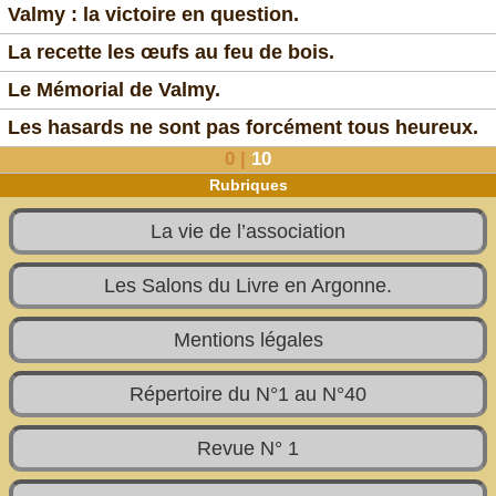
Valmy : la victoire en question.
La recette les œufs au feu de bois.
Le Mémorial de Valmy.
Les hasards ne sont pas forcément tous heureux.
0
|
10
Rubriques
La vie de l’association
Les Salons du Livre en Argonne.
Mentions légales
Répertoire du N°1 au N°40
Revue N° 1