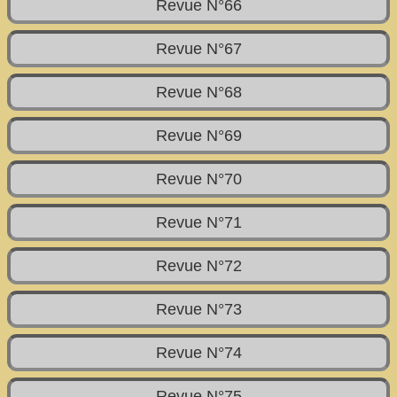
Revue N°66
Revue N°67
Revue N°68
Revue N°69
Revue N°70
Revue N°71
Revue N°72
Revue N°73
Revue N°74
Revue N°75