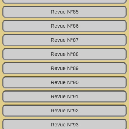
Revue N°85
Revue N°86
Revue N°87
Revue N°88
Revue N°89
Revue N°90
Revue N°91
Revue N°92
Revue N°93