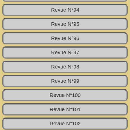
Revue N°94
Revue N°95
Revue N°96
Revue N°97
Revue N°98
Revue N°99
Revue N°100
Revue N°101
Revue N°102