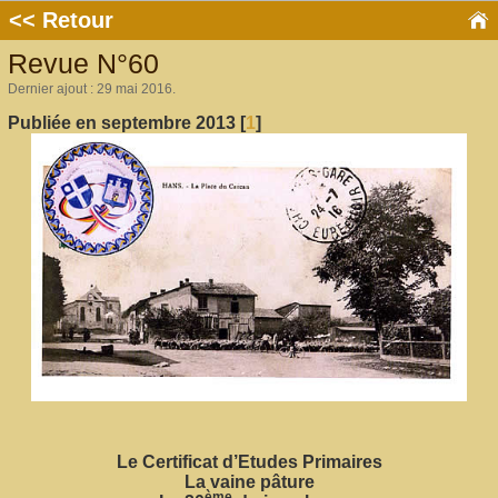
<< Retour
Revue N°60
Dernier ajout : 29 mai 2016.
Publiée en septembre 2013
[
1
]
Le Certificat d’Etudes Primaires
La vaine pâture
ème