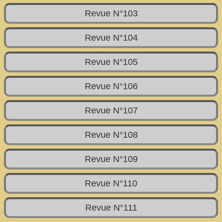
Revue N°103
Revue N°104
Revue N°105
Revue N°106
Revue N°107
Revue N°108
Revue N°109
Revue N°110
Revue N°111