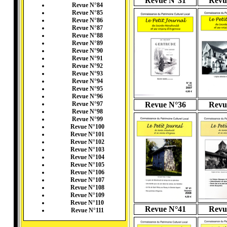
Revue N°31
Revu
Revue N°84
Revue N°85
Revue N°86
Revue N°87
Revue N°88
Revue N°89
Revue N°90
Revue N°91
Revue N°92
Revue N°93
Revue N°94
Revue N°95
Revue N°96
Revue N°36
Revu
Revue N°97
Revue N°98
Revue N°99
Revue N°100
Revue N°101
Revue N°102
Revue N°103
Revue N°104
Revue N°105
Revue N°106
Revue N°107
Revue N°108
Revue N°109
Revue N°110
Revue N°41
Revu
Revue N°111