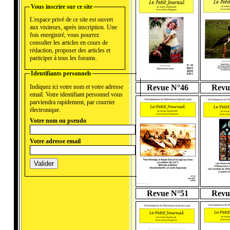
Vous inscrire sur ce site
L'espace privé de ce site est ouvert
aux visiteurs, après inscription. Une
fois enregistré, vous pourrez
consulter les articles en cours de
rédaction, proposer des articles et
participer à tous les forums.
Identifiants personnels
Indiquez ici votre nom et votre adresse
Revue N°46
Revu
email. Votre identifiant personnel vous
parviendra rapidement, par courrier
électronique.
Votre nom ou pseudo
Votre adresse email
Revue N°51
Revu