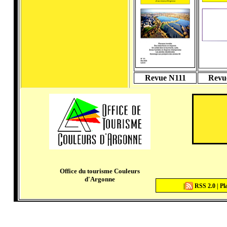
Revue N111
Revu
Office du tourisme Couleurs
d'Argonne
|
RSS 2.0
|
Pl