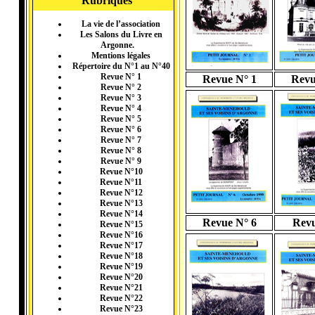
Rubriques
La vie de l’association
Les Salons du Livre en
Argonne.
Mentions légales
Répertoire du N°1 au N°40
Revue N° 1
Revue N° 1
Revu
Revue N° 2
Revue N° 3
Revue N° 4
Revue N° 5
Revue N° 6
Revue N° 7
Revue N° 8
Revue N° 9
Revue N°10
Revue N°11
Revue N°12
Revue N°13
Revue N°14
Revue N° 6
Revu
Revue N°15
Revue N°16
Revue N°17
Revue N°18
Revue N°19
Revue N°20
Revue N°21
Revue N°22
Revue N°23