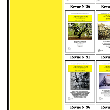
Revue N°86
Revu
Revue N°91
Revu
Revue N°96
Revu