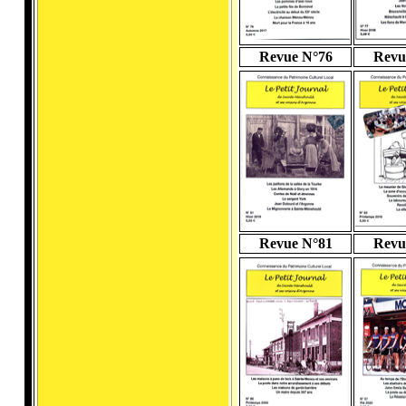
Revue N°76
Revu
Revue N°81
Revu